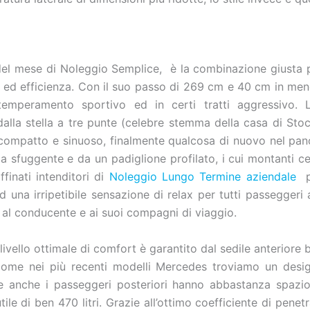
 del mese di Noleggio Semplice, è la combinazione giusta p
e ed efficienza. Con il suo passo di 269 cm e 40 cm in meno
temperamento sportivo ed in certi tratti aggressivo. 
lla stella a tre punte (celebre stemma della casa di Stocca
le compatto e sinuoso, finalmente qualcosa di nuovo nel pa
a sfuggente e da un padiglione profilato, i cui montanti cen
finati intenditori di
Noleggio Lungo Termine aziendale
pe
 una irripetibile sensazione di relax per tutti passeggeri
 al conducente e ai suoi compagni di viaggio.
ivello ottimale di comfort è garantito dal sedile anteriore b
Come nei più recenti modelli Mercedes troviamo un desig
nte anche i passeggeri posteriori hanno abbastanza spazi
ile di ben 470 litri. Grazie all’ottimo coefficiente di pe