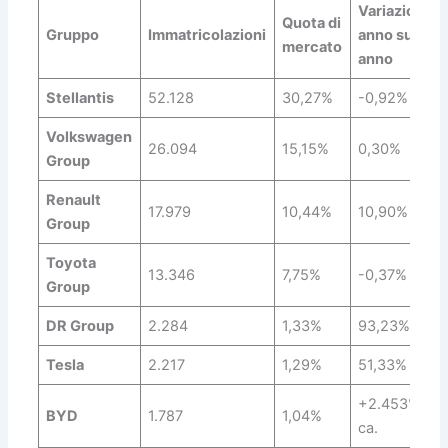
Variazione
Quota di
Gruppo
Immatricolazioni
anno su
mercato
anno
Stellantis
52.128
30,27%
-0,92%
Volkswagen
26.094
15,15%
0,30%
Group
Renault
17.979
10,44%
10,90%
Group
Toyota
13.346
7,75%
-0,37%
Group
DR Group
2.284
1,33%
93,23%
Tesla
2.217
1,29%
51,33%
+2.453%
BYD
1.787
1,04%
ca.