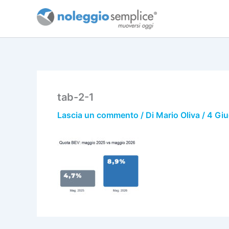
Vai
al
contenuto
tab-2-1
Lascia un commento
/ Di
Mario Oliva
/
4 Gi