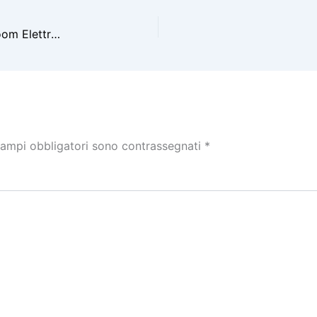
Mercato auto maggio 2026: crescita selettiva, boom Elettrico all’8,9%
campi obbligatori sono contrassegnati
*