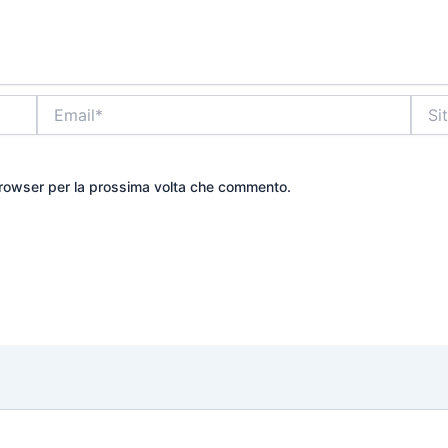
Email*
Sito
web
 browser per la prossima volta che commento.