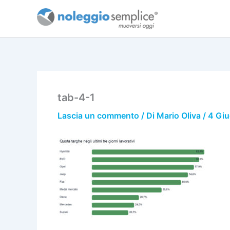
Vai
al
contenuto
tab-4-1
Lascia un commento
/ Di
Mario Oliva
/
4 Gi