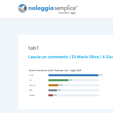
Vai
al
contenuto
tab1
Lascia un commento
/ Di
Mario Oliva
/
4 Gi