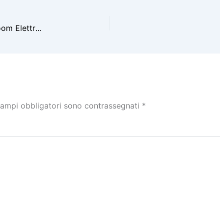
Mercato auto maggio 2026: crescita selettiva, boom Elettrico all’8,9%
campi obbligatori sono contrassegnati
*