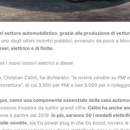
l settore automobilistico, grazie alla produzione di vettu
 uno degli ultimi incontri pubblici, avvenuto da poco a Mo
el, elettrico e di flotte.
d i nuovi motori elettrici e diesel
, Christian Catini, ha dichiarato: “
le nostre vendite su PMI 
utovetture
“, di cui 3.500 per PMI e ben 5.000 per il noleggi
unque, come una componente essenziale della casa automob
possono investire da subito grandi cifre.
Catini ha anche an
zione a partire dal 2019.
In più, saranno 50 i modelli elettrif
elle vendite
, sia Eq power plug in che Eq boost, ovvero le