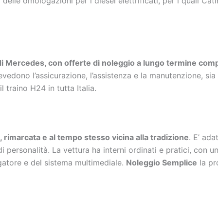
elle omologazioni per i diesel elettrificati, per i quali Cat
 Mercedes, con offerte di noleggio a lungo termine compren
revedono l’assicurazione, l’assistenza e la manutenzione, si
l traino H24 in tutta Italia.
, rimarcata e al tempo stesso vicina alla tradizione
. E’ ada
i personalità. La vettura ha interni ordinati e pratici, con 
gatore e del sistema multimediale.
Noleggio Semplice
la pr