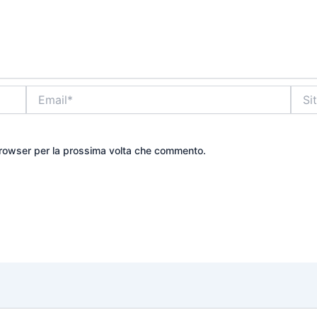
Email*
Sito
web
 browser per la prossima volta che commento.