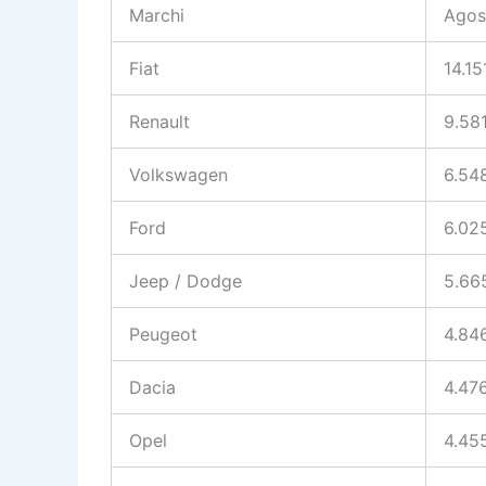
Marchi
Agos
Fiat
14.15
Renault
9.58
Volkswagen
6.54
Ford
6.02
Jeep / Dodge
5.66
Peugeot
4.84
Dacia
4.47
Opel
4.45