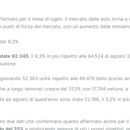
rmato per il mese di luglio: il mercato delle auto torna a 
i punti di forza del mercato, con un aumento delle immatric
del 9,3%
state 92.345
, il 9,3% in più rispetto alle 84.524 di agosto
ibuzione:
egistrando 52.363 unità rispetto alle 49.479 dello scorso an
 che a lungo termine) cresce del 31,3% con 17.794 vetture, a
tà ad agosto di quest’anno sono state 22.188, il 3,2% in più
cono due dati che confermano quanto affermato anche per il 
nto del 35%
e migliorando sempre di più i propri obiettivi, m