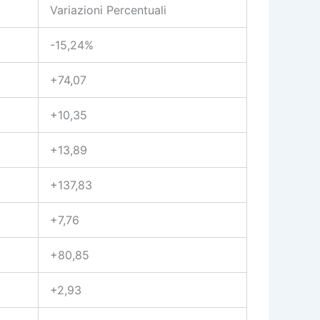
Variazioni Percentuali
-15,24%
+74,07
+10,35
+13,89
+137,83
+7,76
+80,85
+2,93