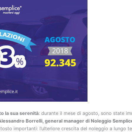
ato la sua serenità
: durante il mese di agosto, sono state im
Alessandro Borrelli, general manager di Noleggio Semplice,
tosto importanti: l’ulteriore crescita del noleggio a lungo t