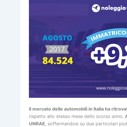
Il mercato delle automobili in Italia ha ritrov
rispetto allo stesso mese dello scorso anno.
UNRAE
, soffermandosi su due particolari piut