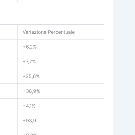
Variazione Percentuale
+6,2%
+7,7%
+25,6%
+38,9%
+4,1%
+93,9