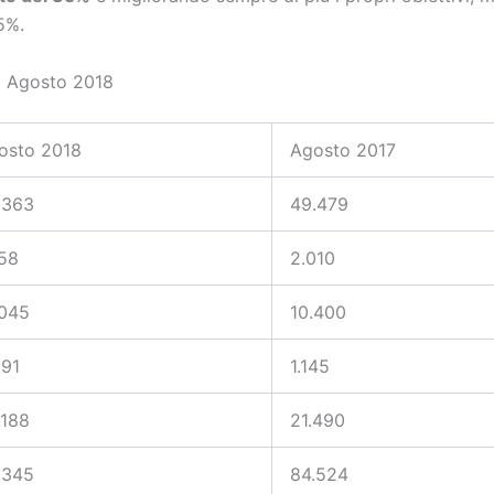
5%.
to Agosto 2018
osto 2018
Agosto 2017
.363
49.479
658
2.010
.045
10.400
091
1.145
.188
21.490
.345
84.524