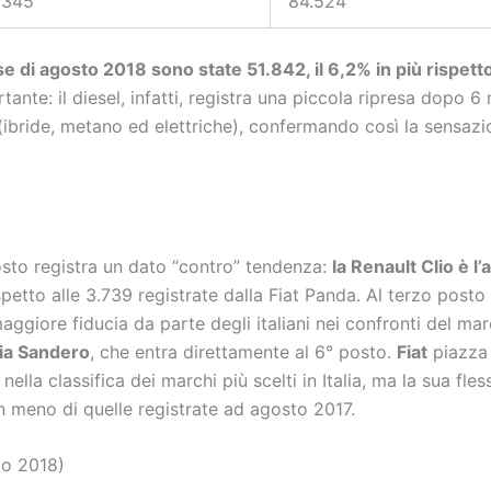
.345
84.524
se di agosto 2018 sono state 51.842, il 6,2% in più rispet
te: il diesel, infatti, registra una piccola ripresa dopo 6 m
(ibride, metano ed elettriche), confermando così la sensaz
sto registra un dato “contro” tendenza:
la Renault Clio è l
spetto alle 3.739 registrate dalla Fiat Panda. Al terzo posto
aggiore fiducia da parte degli italiani nei confronti del ma
ia Sandero
, che entra direttamente al 6° posto.
Fiat
piazza 
ella classifica dei marchi più scelti in Italia, ma la sua fl
in meno di quelle registrate ad agosto 2017.
to 2018)