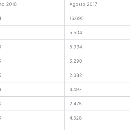
to 2018
Agosto 2017
1
16.695
1
5.504
8
5.934
5
5.290
5
2.382
6
4.497
6
2.475
5
4.328