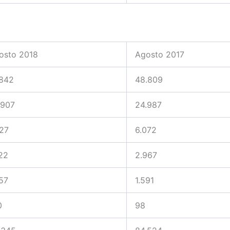
osto 2018
Agosto 2017
.842
48.809
.907
24.987
627
6.072
122
2.967
657
1.591
0
98