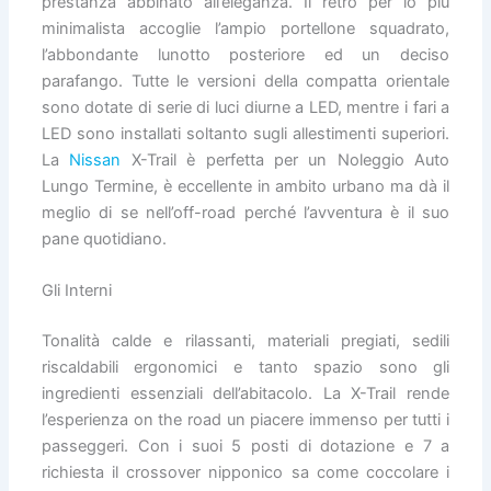
prestanza abbinato all’eleganza. Il retro per lo più
minimalista accoglie l’ampio portellone squadrato,
l’abbondante lunotto posteriore ed un deciso
parafango. Tutte le versioni della compatta orientale
sono dotate di serie di luci diurne a LED, mentre i fari a
LED sono installati soltanto sugli allestimenti superiori.
La
Nissan
X-Trail è perfetta per un Noleggio Auto
Lungo Termine, è eccellente in ambito urbano ma dà il
meglio di se nell’off-road perché l’avventura è il suo
pane quotidiano.
Gli Interni
Tonalità calde e rilassanti, materiali pregiati, sedili
riscaldabili ergonomici e tanto spazio sono gli
ingredienti essenziali dell’abitacolo. La X-Trail rende
l’esperienza on the road un piacere immenso per tutti i
passeggeri. Con i suoi 5 posti di dotazione e 7 a
richiesta il crossover nipponico sa come coccolare i