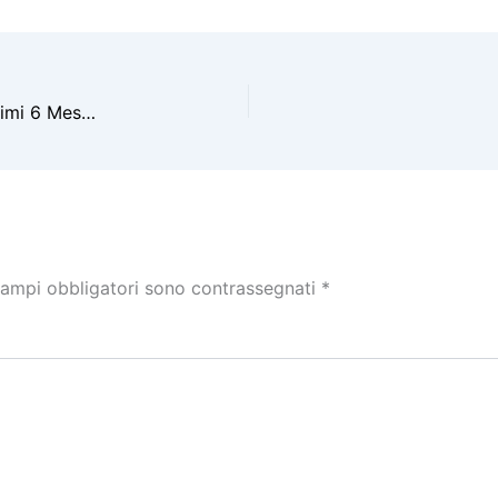
Noleggio a Lungo Termine: il Mercato Auto nei Primi 6 Mesi del 2018 [INFOGRAFICA]
campi obbligatori sono contrassegnati
*