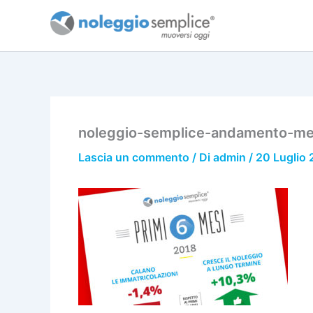
Vai
al
contenuto
noleggio-semplice-andamento-mer
Lascia un commento
/ Di
admin
/
20 Luglio