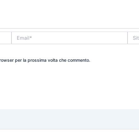
Email*
Sito
web
 browser per la prossima volta che commento.