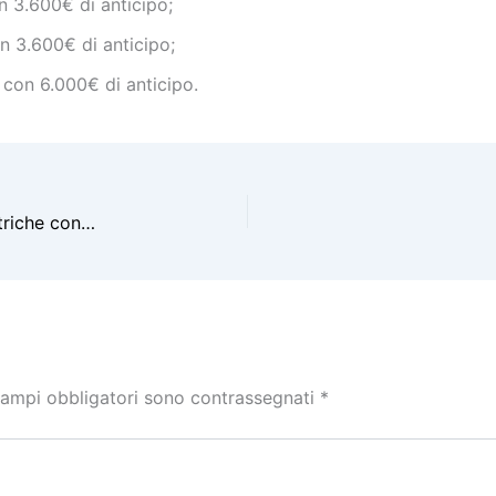
n 3.600€ di anticipo;
n 3.600€ di anticipo;
 con 6.000€ di anticipo.
Noleggio Lungo Termine BMW: Entro il 2021, Elettriche con Autonomia da 700 KM
campi obbligatori sono contrassegnati
*