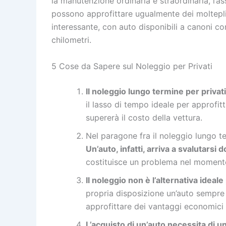
la manutenzione ordinaria e straordinaria, l’as
possono approfittare ugualmente dei moltepli
interessante, con auto disponibili a canoni c
chilometri.
5 Cose da Sapere sul Noleggio per Privati
Il noleggio lungo termine per privat
il lasso di tempo ideale per approfit
supererà il costo della vettura.
Nel paragone fra il noleggio lungo te
Un’auto, infatti, arriva a svalutarsi
costituisce un problema nel momento 
Il noleggio non è l’alternativa ide
propria disposizione un’auto sempre
approfittare dei vantaggi economici 
L’acquisto di un’auto necessita di 