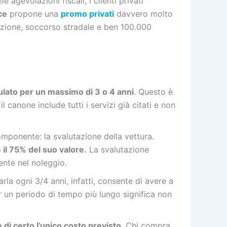
agevolazioni fiscali, i clienti privati
ce
propone una
promo privati
davvero molto
enzione, soccorso stradale e ben 100.000
pulato per un massimo di 3 o 4 anni
. Questo è
canone include tutti i servizi già citati e non
componente: la svalutazione della vettura.
 il 75% del suo valore.
La svalutazione
ente nel noleggio.
rla ogni 3/4 anni, infatti, consente di avere a
 un periodo di tempo più lungo significa non
di certo l’unico costo previsto
. Chi compra