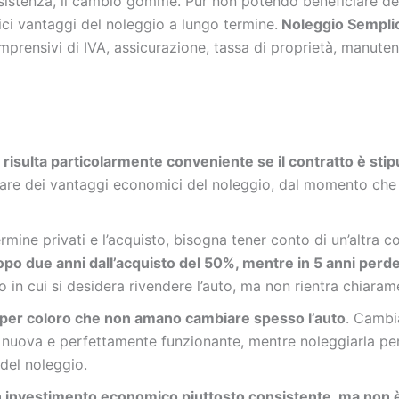
sistenza, il cambio gomme. Pur non potendo beneficiare delle 
ci vantaggi del noleggio a lungo termine.
Noleggio Sempli
omprensivi di IVA, assicurazione, tassa di proprietà, manut
i risulta particolarmente conveniente se il contratto è sti
tare dei vantaggi economici del noleggio, dal momento che il 
rmine privati e l’acquisto, bisogna tener conto di un’altra 
 dopo due anni dall’acquisto del 50%, mentre in 5 anni perde
in cui si desidera rivendere l’auto, ma non rientra chiaram
ale per coloro che non amano cambiare spesso l’auto
. Cambia
 nuova e perfettamente funzionante, mentre noleggiarla per
del noleggio.
un investimento economico piuttosto consistente, ma non è 