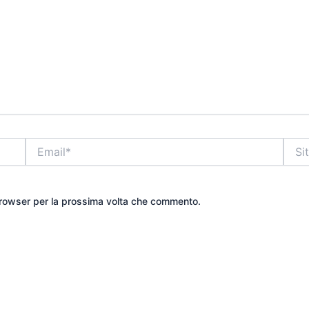
Email*
Sito
web
 browser per la prossima volta che commento.